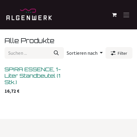
Zum Inhalt springen
Alle Produkte
Sortieren nach
Filter
SP!RA ESSENCE, 1-
Liter Standbeutel (1
Stk.)
16,72
€